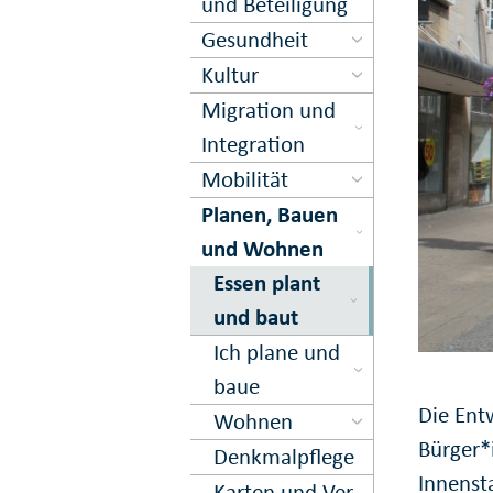
und Beteiligung
Gesundheit
Kultur
Migration und
Inte­gration
Mobilität
Planen, Bauen
und Wohnen
Essen plant
und baut
Ich plane und
baue
Die Entw
Wohnen
Bürger*i
Denkmal­pflege
Innensta
Karten und Ver­