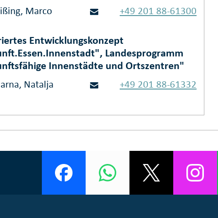
Eißing, Marco
+49 201 88-61300
riertes Entwicklungskonzept
nft.Essen.Innenstadt", Landesprogramm
nftsfähige Innenstädte und Ortszentren"
arna, Natalja
+49 201 88-61332