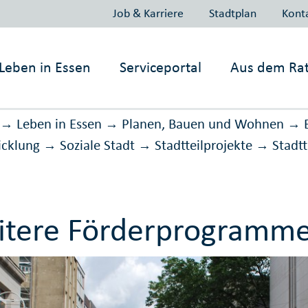
Job & Karriere
Stadtplan
Kont
Leben in
Essen
Serviceportal
Aus dem Ra
Leben in Essen
Planen, Bauen und Wohnen
→
→
→
icklung
Soziale Stadt
Stadtteilprojekte
Stadt
→
→
→
tere Förderprogramme