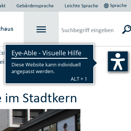
Sprache
akt
Gebärdensprache
Leichte Sprache
thaus
Essen plant und baut
→
teilprojekt MITTE/OST
 im Stadtkern