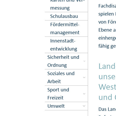
Fach­di
messung
spielen
Schulausbau
von För
Förder­mittel­
Ebene a
management
einher­
Innen­stadt­
fähig ge
entwick­lung
Sicher­heit und
Land
Ord­nung
Soziales und
unse
Arbeit
West
Sport und
und 
Freizeit
Umwelt
Das Lan