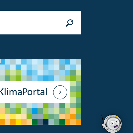
n
© Bundesministerium des Innern, für Bau 