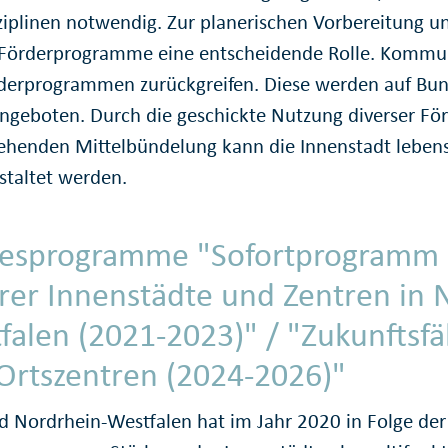
sziplinen notwendig. Zur plane­rischen Vorbereitun
 Förder­pro­gramme eine entschei­dende Rolle. Kommu
der­pro­grammen zurückgreifen. Diese werden auf Bu
ngeboten. Durch die geschickte Nutzung diverser Fö
gehenden Mittel­bündelung kann die Innenstadt lebens
staltet werden.
es­programme "Sofortpro­gramm 
rer Innenstädte und Zentren in 
falen (2021-2023)" / "Zukunfts­fä
Ortszentren (2024-2026)"
d Nordrhein-Westfalen hat im Jahr 2020 in Folge de