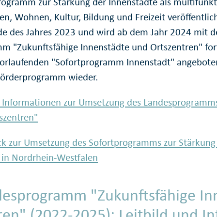
programm zur Stärkung der Innenstädte als multi­funkt
en, Wohnen, Kultur, Bildung und Freizeit veröffentlic
e des Jahres 2023 und wird ab dem Jahr 2024 mit d
m "Zukunfts­fähige Innenstädte und Ortszentren" fort
vorlaufenden "Sofortprogramm Innenstadt" angeboten
örder­programm wieder.
 Informationen zur Umsetzung des Landes­programms
szentren"
ck zur Umsetzung des Sofort­programms zur Stärkung
 in Nordrhein-Westfalen
es­programm "Zukunfts­fähige I
ren" (2022-2025): Leitbild und In