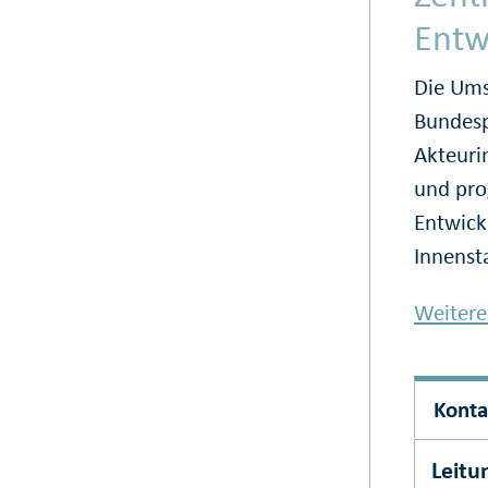
Entw
Die Ums
Bundes­
Akteuri
und pro
Entwick
Innenst
Weitere
Konta
Leitu