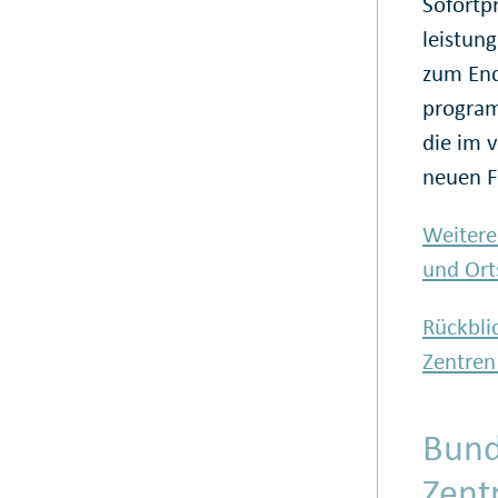
Sofort­
leistung
zum End
program
die im 
neuen F
Weitere
und Ort
Rückbli
Zentren
Bund
Zent