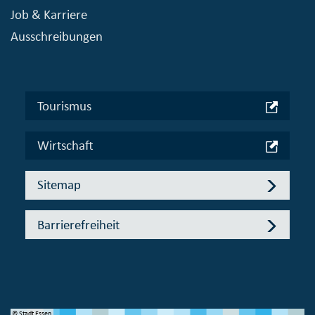
Job & Karriere
Ausschreibungen
Tourismus
Wirtschaft
Sitemap
Barrierefreiheit
© Stadt Essen
© 