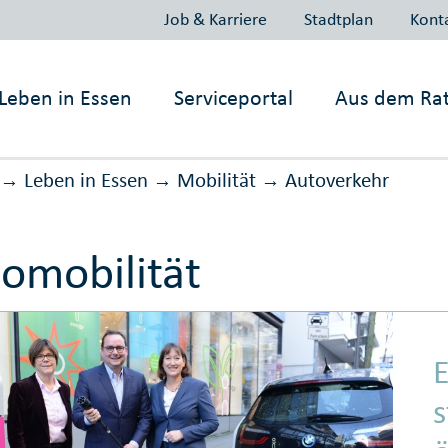
Job & Karriere
Stadtplan
Kont
Leben in
Essen
Serviceportal
Aus dem Ra
Leben in Essen
Mobilität
Auto­verkehr
→
→
→
omobilität
E
s