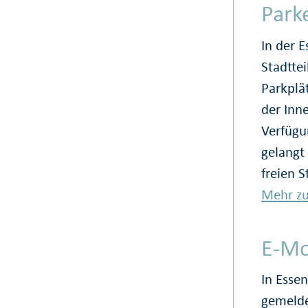
Park
In der 
Stadtte
Parkplät
der Inn
Verfügu
gelangt
freien S
Mehr z
E-Mo
In Esse
gemelde