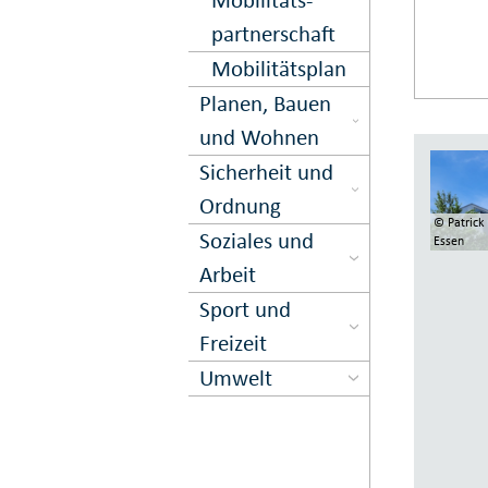
partner­schaft
Mobilitäts­plan
Planen, Bauen
und Wohnen
Sicher­heit und
Ord­nung
© Patrick 
Soziales und
Essen
Arbeit
Sport und
Freizeit
Umwelt