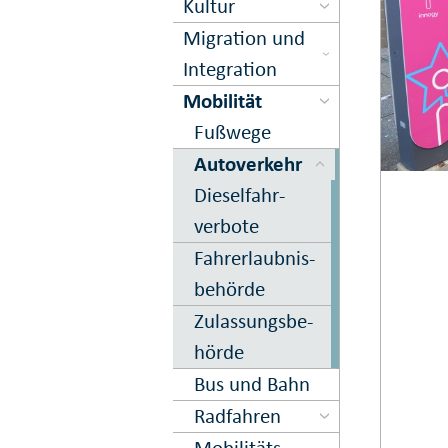
Kultur
Migration und
Inte­gration
Mobilität
Fuß­wege
Auto­verkehr
Dieselfahr­
verbote
Fahr­erlaub­nis­
be­hörde
Zu­lassungs­be­
hörde
Bus und Bahn
Rad­fahren
Mobilitäts­