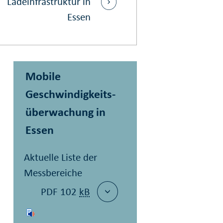
Ladeinfrastruktur in
Essen
Mobile
Geschwindig­keits­
über­wachung in
Essen
Aktuelle Liste der
Messbereiche
PDF 102
kB