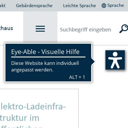
Sprache
akt
Gebärdensprache
Leichte Sprache
thaus
Vorlesen
lektro-Lade­infra­
truktur im