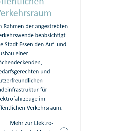
ffentlichen
Verkehrsraum
m Rahmen der angestrebten
erkehrswende beabsichtigt
ie Stadt Essen den Auf- und
usbau einer
lächendeckenden,
edarfsgerechten und
utzerfreundlichen
adeinfrastruktur für
lektrofahrzeuge im
ffentlichen Verkehrsraum.
Mehr zur Elektro-