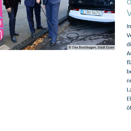
ö
I
V
d
© Elke Brochhagen, Stadt Essen
A
f
b
n
L
E
ö