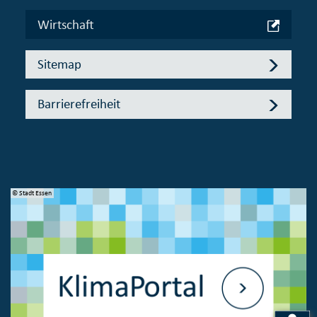
Wirtschaft
Sitemap
Barrierefreiheit
© Stadt Essen
© 