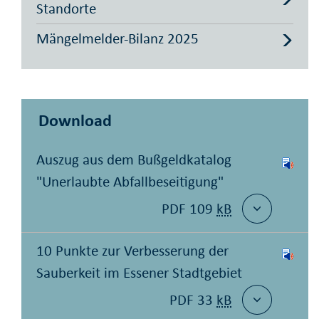
Standorte
Mängelmelder-Bilanz 2025
Download
Auszug aus dem Bußgeldkatalog
"Unerlaubte Abfallbeseitigung"
PDF 109
kB
10 Punkte zur Verbesserung der
Sauberkeit im Essener Stadtgebiet
PDF 33
kB