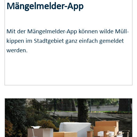
Mängel­mel­der-App
Mit der Mängel­melder-App können wilde Müll­
kip­pen im Stadt­ge­biet ganz ein­fach ge­mel­det
werden.