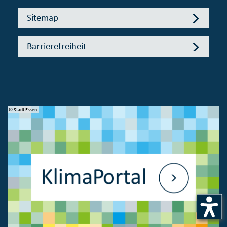
Sitemap
Barrierefreiheit
© Stadt Essen
© 