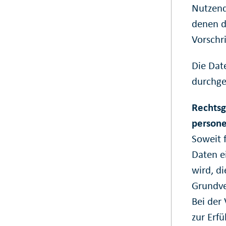
Nutzend
denen d
Vorschri
Die Dat
durchge
Rechtsg
person
Soweit 
Daten e
wird, d
Grundve
Bei der
zur Erfü