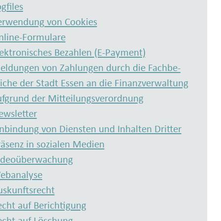
gfiles
erwendung von Cookies
nline-Formulare
lektronisches Bezahlen (E-Payment)
eldungen von Zahlungen durch die Fach­be­
iche der Stadt Essen an die Finanz­ver­waltung
f­grund der Mit­teilungs­ver­ordnung
ewsletter
inbindung von Diensten und Inhalten Dritter
räsenz in sozialen Medien
ideoüberwachung
ebanalyse
uskunftsrecht
echt auf Berichtigung
echt auf Löschung