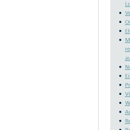
Lo
V
O
E
M
re
au
N
E
P
V
W
A
R
R