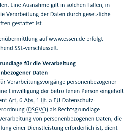
en. Eine Ausnahme gilt in solchen Fällen, in
ie Verarbeitung der Daten durch gesetzliche
ften gestattet ist.
enübermittlung auf www.essen.de erfolgt
hend SSL-verschlüsselt.
rundlage für die Verarbeitung
enbezogener Daten
für Verarbeitungsvorgänge personenbezogener
ine Einwilligung der betroffenen Person eingeholt
ient
Art.
6
Abs.
1
lit.
a
EU
-Datenschutz-
rordnung (
DSGVO
) als Rechtsgrundlage.
 Verarbeitung von personenbezogenen Daten, die
llung einer Dienstleistung erforderlich ist, dient