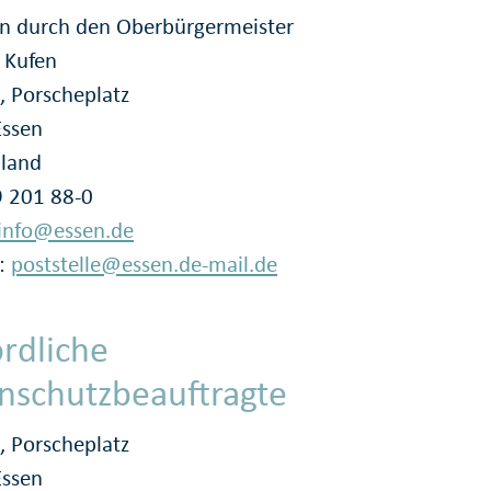
en durch den Oberbürgermeister
 Kufen
, Porscheplatz
Essen
land
49 201 88-0
info@essen.de
l:
poststelle@essen.de-mail.de
rdliche
nschutzbeauftragte
, Porscheplatz
Essen