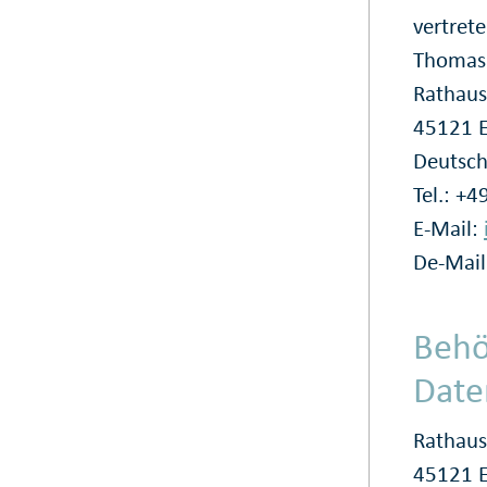
vertret
Thomas
Rathaus
45121 
Deutsch
Tel.: +
E-Mail:
De-Mai
Behö
Date
Rathaus
45121 