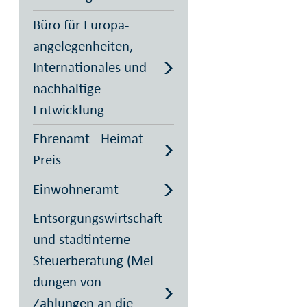
Büro für Europa­
angelegenheiten,
Internationales und
nachhaltige
Entwicklung
Ehrenamt - Heimat-
Preis
Einwohneramt
Entsorgungswirtschaft
und stadt­interne
Steuer­be­ra­tung (Mel­
dungen von
Zahlungen an die