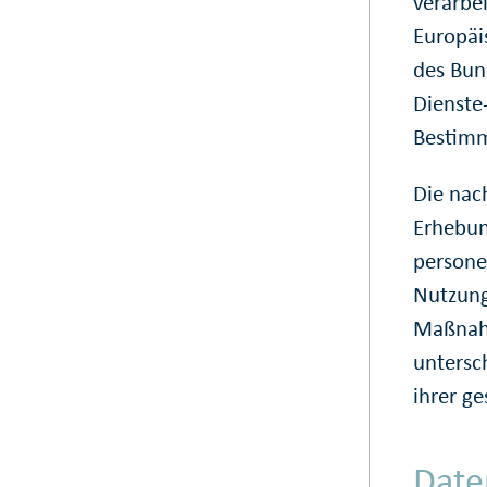
verarbe
Europäi
des Bun
Dienste
Bestim
Die nac
Erhebun
person
Nutzung
Maßnah
untersc
ihrer ge
Date