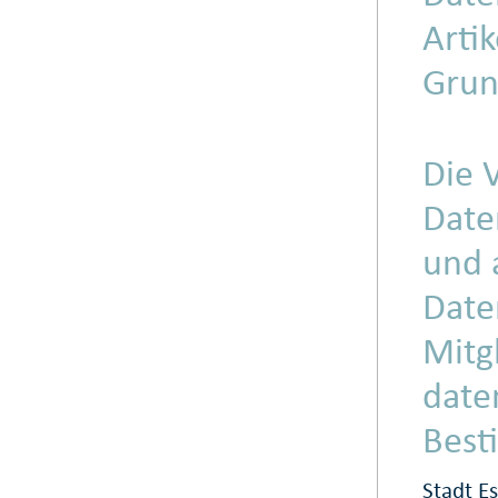
Arti
Grun
Die 
Date
und 
Date
Mitg
date
Best
Stadt E