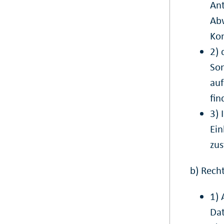
Ant
Abw
Kon
2) 
Son
au
fin
3) 
Ein
zus
b) Recht
1) 
Da