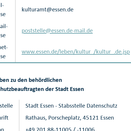
l-
kulturamt@essen.de
sse
il-
poststelle@essen.de-mail.de
sse
net-
www.essen.de/leben/kultur_/kultur_.de.jsp
sse
ben zu den behördlichen
hutzbeauftragten der Stadt Essen
stelle
Stadt Essen - Stabsstelle Datenschutz
rift
Rathaus, Porscheplatz, 45121 Essen
on
+49 201 88-11005 / -11006