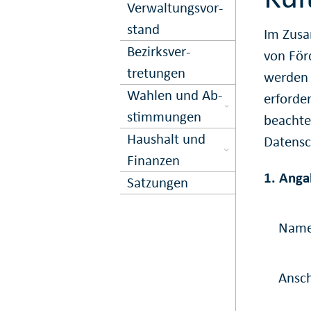
Ver­waltungs­vor­
stand
Im Zusa
Bezirks­ver­
von För
tretungen
werden 
Wahlen und Ab­
erforde
stimmungen
beachte
Haushalt und
Datensc
Finanzen
1. Anga
Satzungen
Nam
Ansch