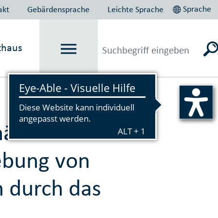
Sprache
akt
Gebärdensprache
Leichte Sprache
thaus
Vorlesen
äß Artikel 13
ebung von
 durch das