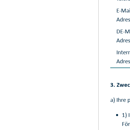
E-Mai
Adre
DE-Ma
Adre
Inter
Adre
3. Zwec
a) Ihre
1) 
Fö