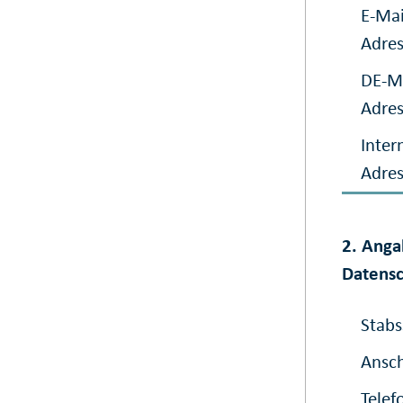
E-Mai
Adre
DE-Ma
Adre
Inter
Adre
2. Anga
Datensc
Stabs
Ansch
Telef