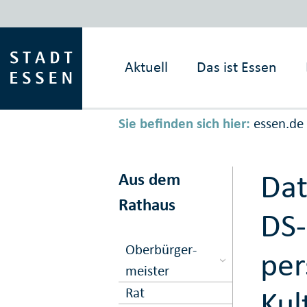
Aktuell
Das ist
Essen
Sie befinden sich hier:
essen.de
Dat
Aus dem
Rathaus
DS-
Ober­bürger­
per
meister
Kul
Rat