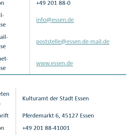
on
+49 201 88-0
l-
info@essen.de
sse
il-
poststelle@essen.de-mail.de
sse
net-
www.essen.de
sse
eten
Kulturamt der Stadt Essen
h
rift
Pferdemarkt 6, 45127 Essen
on
+49 201 88-41001