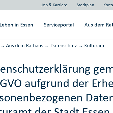
Job & Karriere
Stadtplan
Kont
Leben in
Essen
Serviceportal
Aus dem Ra
Aus dem Rathaus
Daten­schutz
Kulturamt
→
→
→
enschutzerklärung gem
GVO aufgrund der Erh
sonenbezogenen Daten
turamt der Stadt Essen