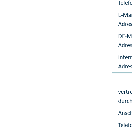
Telef
E-Mai
Adre
DE-Ma
Adre
Inter
Adre
vertr
durc
Ansch
Telef