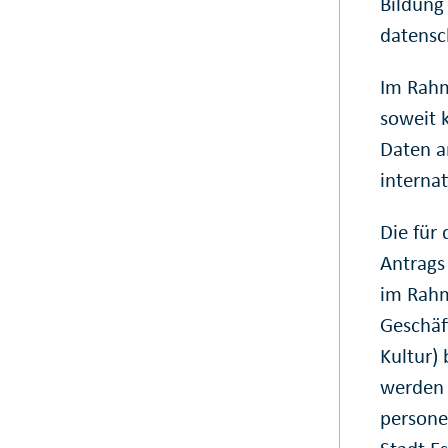
Bildung
datensc
Im Rahm
soweit 
Daten an
interna
Die für 
Antrags
im Rahm
Geschäf
Kultur)
werden 
persone