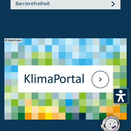
Barrierefreiheit
© Stadt Essen
© 