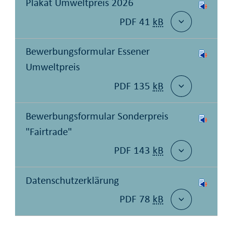
Plakat Umweltpreis 2026
PDF 41
kB
Bewerbungsformular Essener
Umweltpreis
PDF 135
kB
Bewerbungsformular Sonderpreis
"Fairtrade"
PDF 143
kB
Datenschutzerklärung
PDF 78
kB