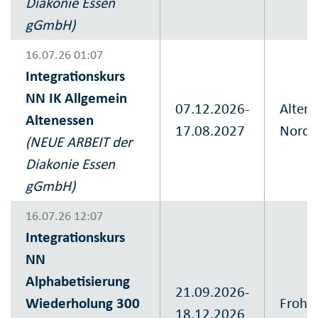
Diakonie Essen
gGmbH)
16.07.26 01:07
Integrationskurs
NN IK Allgemein
07.12.2026-
Altene
Altenessen
17.08.2027
Nord
(NEUE ARBEIT der
Diakonie Essen
gGmbH)
16.07.26 12:07
Integrationskurs
NN
Alphabetisierung
21.09.2026-
Wiederholung 300
Frohn
18.12.2026