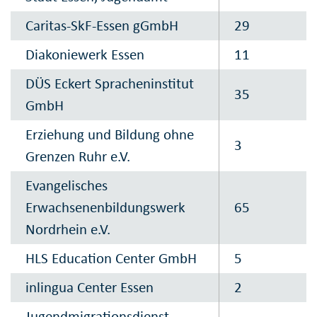
Caritas-SkF-Essen gGmbH
29
Diakoniewerk Essen
11
DÜS Eckert Spracheninstitut
35
GmbH
Erziehung und Bildung ohne
3
Grenzen Ruhr e.V.
Evangelisches
Erwachsenenbildungswerk
65
Nordrhein e.V.
HLS Education Center GmbH
5
inlingua Center Essen
2
Jugendmigrationsdienst