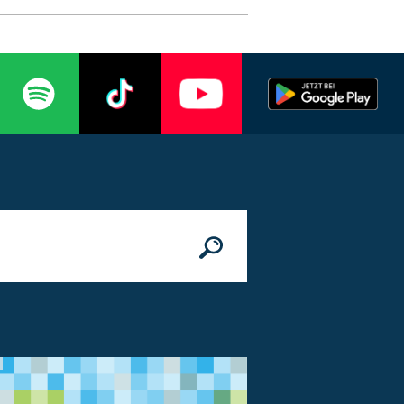
n
© Bundesministerium des Innern, für Bau 