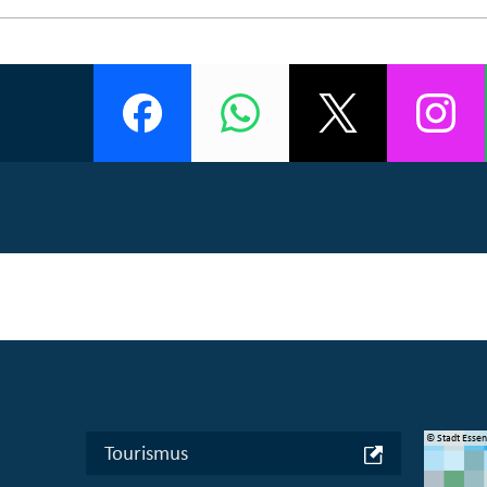
© Manifesta 16 Ruhr gGmbH
© Stadt Esse
Tourismus