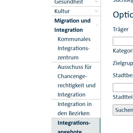
Gesundheit
Kultur
Optio
Migration und
Träger
Inte­gration
Kom­munales
Inte­grations­
Kategor
zentrum
Zielgru
Ausschuss für
Stadtbe
Chancen­ge­
rechtig­keit und
In­te­gration
Stadttei
Integration in
den Bezirken
Integrations­
angebote