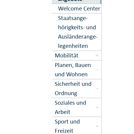
Welcome Center
Staats­ange­
hörigkeits- und
Aus­länder­an­ge­
le­gen­hei­ten
Mobilität
Planen, Bauen
und Wohnen
Sicher­heit und
Ord­nung
Soziales und
Arbeit
Sport und
Freizeit