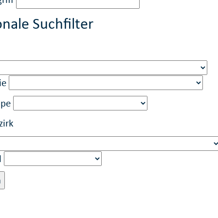
nale Suchfilter
ie
ppe
zirk
l