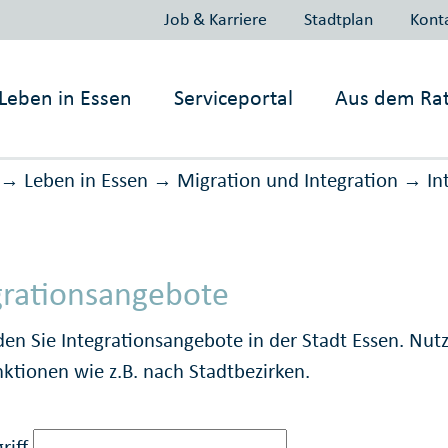
Job & Karriere
Stadtplan
Kont
Leben in
Essen
Serviceportal
Aus dem Ra
Leben in Essen
Migration und Inte­gration
In
→
→
→
grationsangebote
nden Sie Integrationsangebote in der Stadt Essen. Nut
nktionen wie z.B. nach Stadtbezirken.
riff