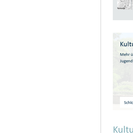
Kult
Mehr üb
Jugend,
Schl
Kultu