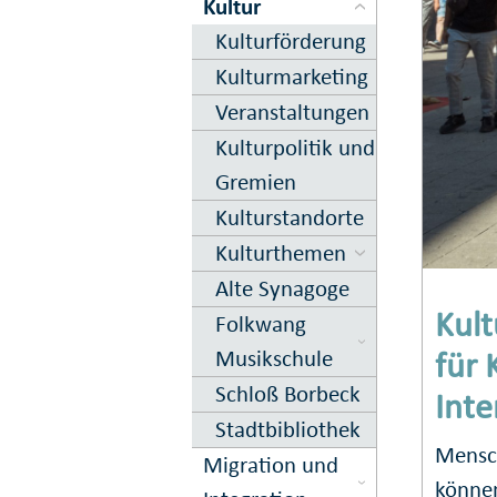
Kultur
Kultur­förderung
Kultur­marketing
Veranstal­tungen
Kultur­politik und
Gremien
Kultur­standorte
Kultur­themen
Alte Synagoge
Kult
Folkwang
Musikschule
für 
Schloß Borbeck
Inte
Stadtbibliothek
Mensch
Migration und
können