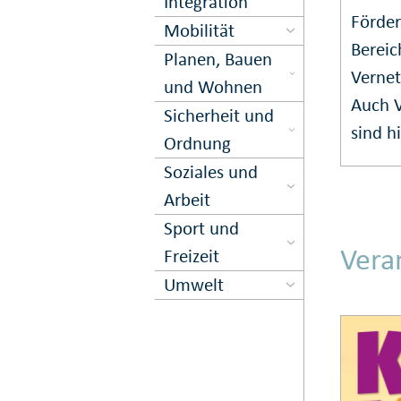
Inte­gration
Förder
Mobilität
Bereic
Planen, Bauen
Vernet
und Wohnen
Auch V
Sicher­heit und
sind hi
Ord­nung
Soziales und
Arbeit
Sport und
Vera
Freizeit
Umwelt