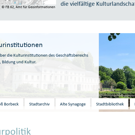
die vielfältige Kulturlandscha
© FB 62, Amt für Geoinformationen
urinstitutionen
er die Kulturinstitutionen des Geschäftsbereichs
 Bildung und Kultur.
oß Borbeck
Stadtarchiv
Alte Synagoge
Stadtbibliothek
rpolitik