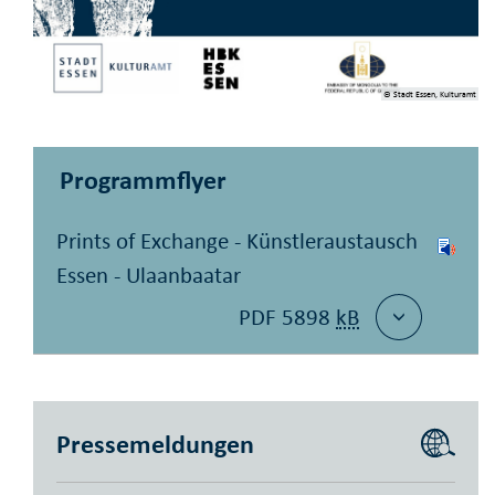
© Stadt Essen, Kulturamt
Programmflyer
Prints of Exchange - Künstleraustausch
Essen - Ulaanbaatar
PDF 5898
kB
Pressemeldungen