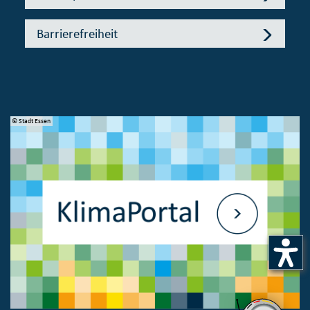
Barrierefreiheit
© Stadt Essen
© 