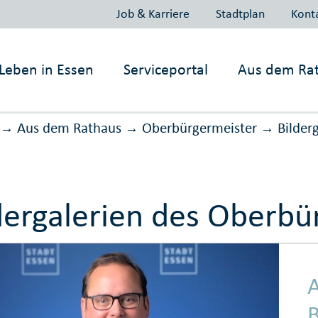
Job & Karriere
Stadtplan
Kont
Leben in
Essen
Serviceportal
Aus dem Ra
Aus dem Rathaus
Ober­bürger­meister
Bilder­
→
→
→
dergalerien des Ober­bü
A
B