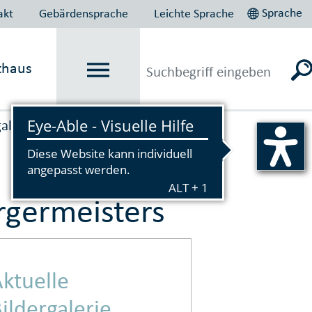
Sprache
akt
Gebärdensprache
Leichte Sprache
thaus
galerien
rger­meisters
ktuelle
ildergalerie