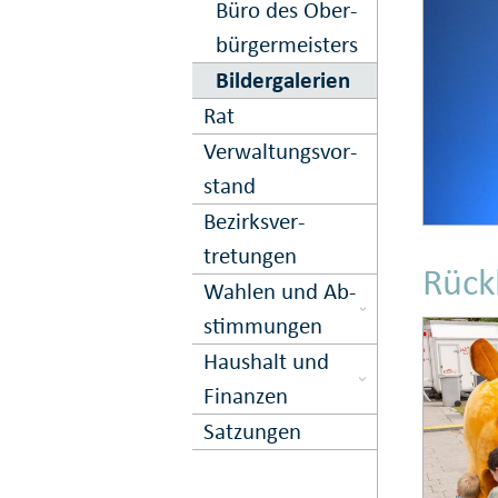
Büro des Ober­
bürger­meisters
Bilder­galerien
Rat
Ver­waltungs­vor­
stand
Bezirks­ver­
tretungen
Rück
Wahlen und Ab­
stimmungen
Haushalt und
Finanzen
Satzungen