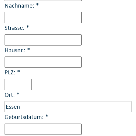
Nachname: *
31
1
2
3
4
5
6
Strasse: *
08:30 Uhr
10:15 Uhr
Hausnr.: *
14:15 Uhr
PLZ: *
Ort: *
Geburtsdatum: *