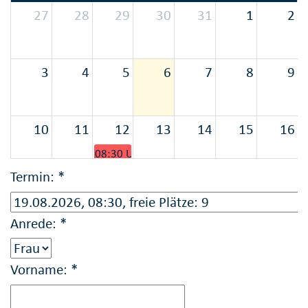
27
28
29
30
31
1
2
3
4
5
6
7
8
9
10
11
12
13
14
15
16
08:30 Uhr
Termin: *
10:15 Uhr
14:15 Uhr
Anrede: *
17
18
19
20
21
22
23
08:30 Uhr
Vorname: *
10:15 Uhr
24
25
26
27
28
29
30