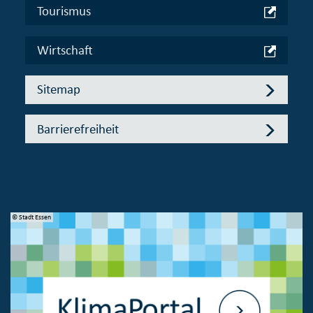
Tourismus
Wirtschaft
Sitemap
Barrierefreiheit
© Stadt Essen
© 