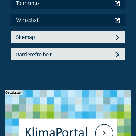
Tourismus
Wirtschaft
Sitemap
Barrierefreiheit
© Stadt Essen
© 