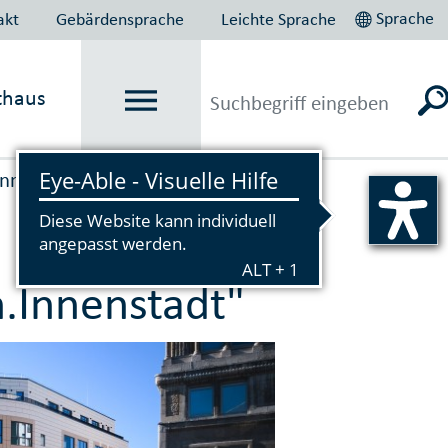
Sprache
akt
Gebärdensprache
Leichte Sprache
thaus
Innen­stadt­entwick­lung
n.Innenstadt"