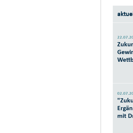
aktue
22.07.2
Zukun
Gewin
Wettb
02.07.2
"Zuku
Ergän
mit D