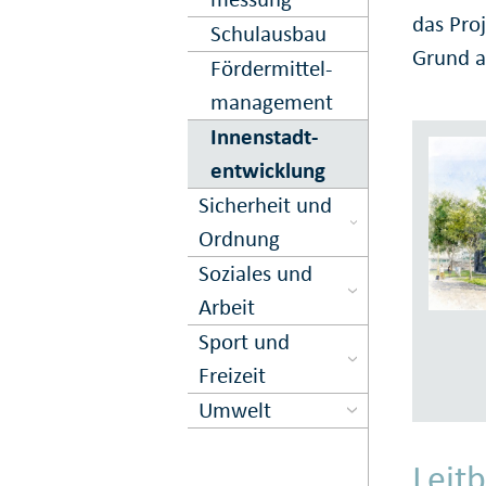
das Proj
Schulausbau
Grund au
Förder­mittel­
management
Innen­stadt­
entwick­lung
Sicher­heit und
Ord­nung
Soziales und
Arbeit
Sport und
Freizeit
Umwelt
Leit