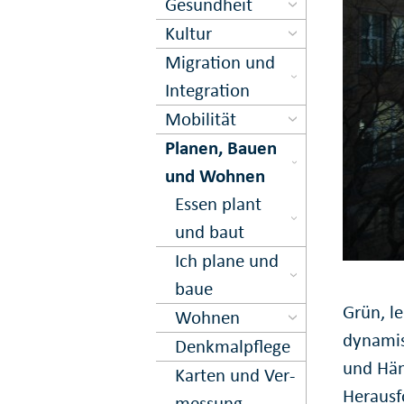
Gesundheit
Kultur
Migration und
Inte­gration
Mobilität
Planen, Bauen
und Wohnen
Essen plant
und baut
Ich plane und
baue
Grün, le
Wohnen
dynamis
Denkmal­pflege
und Hän
Karten und Ver­
Herausf
messung