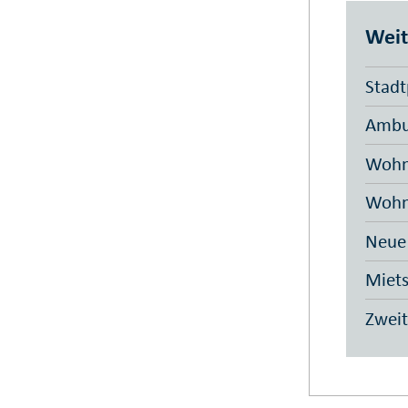
Weit
Stadt
Ambu
Wohn
Wohn
Neue
Miets
Zwei