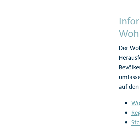
Info
Woh
Der Woh
Herausf
Bevölke
umfasse
auf den
Wo
Re
Sta