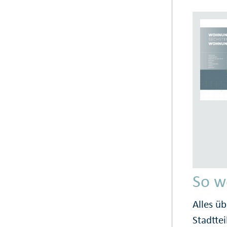
So w
Alles üb
Stadttei