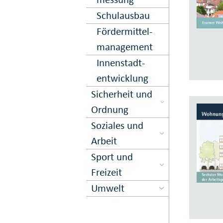
Schulausbau
Förder­mittel­
management
Innen­stadt­
entwick­lung
Sicher­heit und
Ord­nung
Soziales und
Arbeit
Sport und
Freizeit
Umwelt