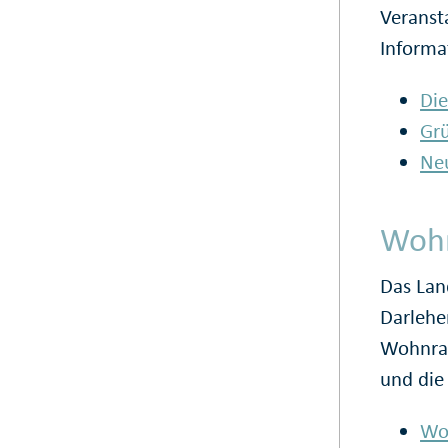
Veranst
Informa
Die
Grü
Neu
Woh
Das Lan
Darlehe
Wohnra
und die
Wo