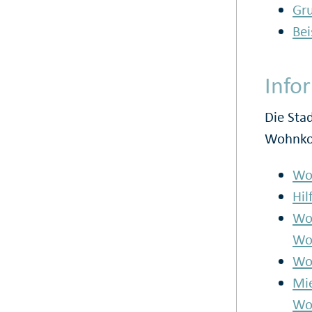
Gru
Bei
Info
Die Sta
Wohnko
Wo
Hil
Wo
Wo
Wo
Mie
Wo