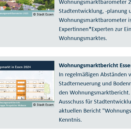
Wohnungsmarktbarometer 20
Stadtentwicklung, -planung 
© Stadt Essen
Wohnungsmarktbarometer ist
Expertinnen*Experten zur Ei
Wohnungsmarktes.
Wohnungsmarktbericht Essen
In regelmäßi­gen Abständen v
Stadter­neuerung und Boden­
den Wohnungs­markt­bericht
Ausschuss für Stadtent­wick­
© Stadt Essen
aktuellen Bericht "Wohnungs
Kenntnis.