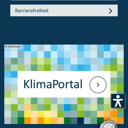
Barrierefreiheit
© Stadt Essen
© 