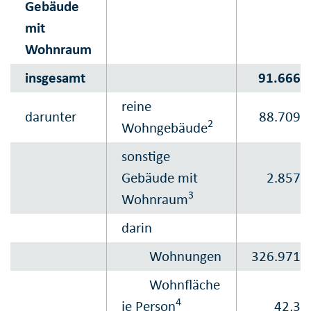
Gebäude
mit
Wohnraum
insgesamt
91.666
reine
darunter
88.709
2
Wohngebäude
sonstige
Gebäude mit
2.857
3
Wohnraum
darin
Wohnungen
326.971
Wohnfläche
4
je Person
42,3