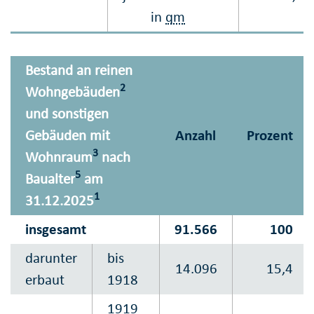
in
qm
Bestand an reinen
2
Wohngebäuden
und sonstigen
Gebäuden mit
Anzahl
Prozent
3
Wohnraum
nach
5
Baualter
am
1
31.12.2025
insgesamt
91.566
100
darunter
bis
14.096
15,4
erbaut
1918
1919