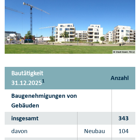
© Stadt Essen, FB 12
Bautätigkeit
Anzahl
1
31.12.2025
Baugenehmigungen von
Gebäuden
insgesamt
343
davon
Neubau
104