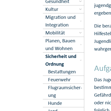
Gesundheit
jugendg
Kultur
ergebe
Migration und
Inte­gration
Die ber
Mobilität
Hilfest
Planen, Bauen
Jugendl
und Wohnen
wahrge
Sicher­heit und
Ord­nung
Aufg
Bestattungen
Feuer­wehr
Das Jug
bestimm
Flugraum­sicher­
Gefährd
ung
oder nic
Hunde
folglic
Jagd