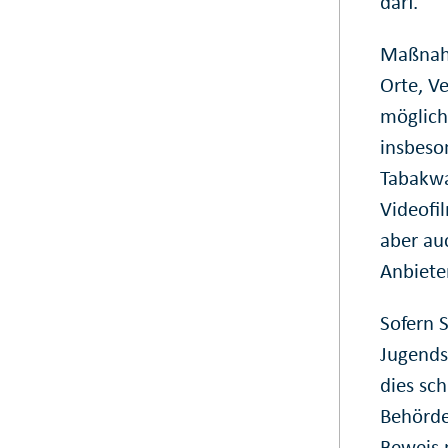
darf.
Maßnahm
Orte, V
möglich
insbeso
Tabakwa
Videofi
aber au
Anbiete
Sofern 
Jugends
dies sc
Behörde
Beweis 