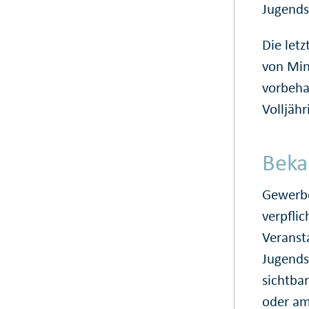
Jugends
Die let
von Min
vorbeha
Volljähr
Bek
Gewerbe
verpflic
Veranst
Jugends
sichtba
oder am