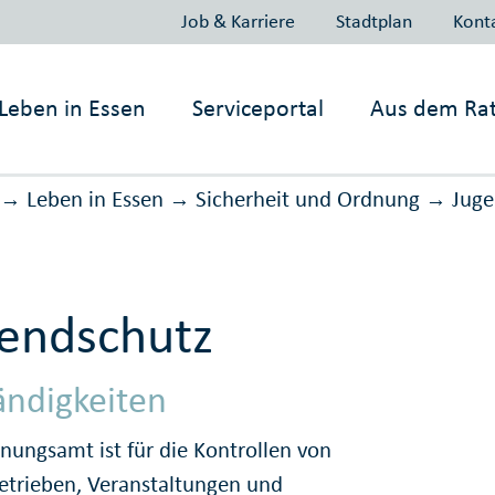
Job & Karriere
Stadtplan
Kont
Leben in
Essen
Serviceportal
Aus dem Ra
Leben in Essen
Sicher­heit und Ord­nung
Juge
→
→
→
endschutz
ändigkeiten
nungsamt ist für die Kontrollen von
trieben, Veranstaltungen und