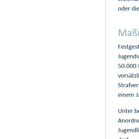
oder di
Maß
Festges
Jugends
50.000 
vorsätz
Strafve
einem J
Unter b
Anordnu
Jugendl