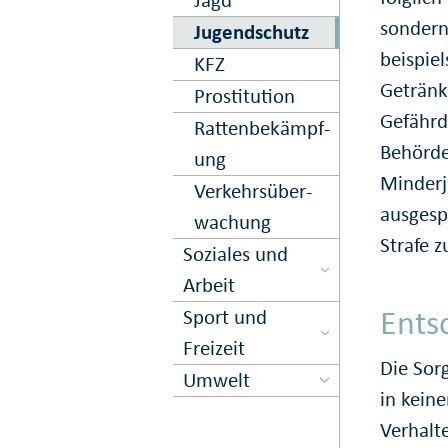
sondern
Jugend­schutz
beispie
KFZ
Getränk
Prostitution
Gefährd
Ratten­be­kämpf­
Behörde
ung
Minderjä
Verkehrs­über­
ausgespr
wachung
Strafe z
Soziales und
Arbeit
Ents
Sport und
Freizeit
Die Sorg
Umwelt
in kein
Verhalt