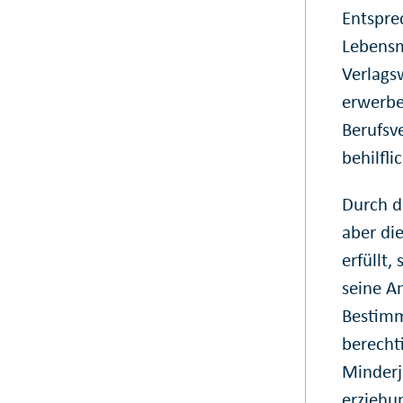
Entspre
Lebensm
Verlags
erwerbe
Berufsv
behilflic
Durch d
aber di
erfüllt,
seine An
Bestimm
berechti
Minderj
erziehu