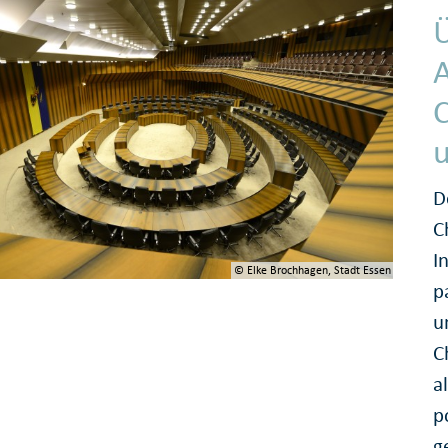
A
u
D
C
I
© Elke Brochhagen, Stadt Essen
p
u
C
a
p
g