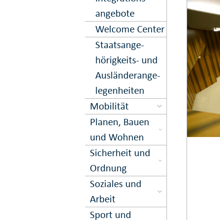
angebote
Welcome Center
Staats­ange­
hörigkeits- und
Aus­länder­an­ge­
le­gen­hei­ten
Mobilität
Planen, Bauen
und Wohnen
Sicher­heit und
Ord­nung
Soziales und
Arbeit
Sport und