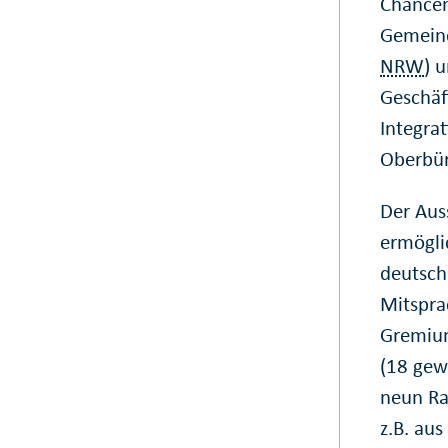
Chancen
Gemeind
NRW
) 
Geschäf
Integra
Oberbür
Der Aus
ermögli
deutsch
Mitspra
Gremium
(18 gew
neun Ra
z.B. au