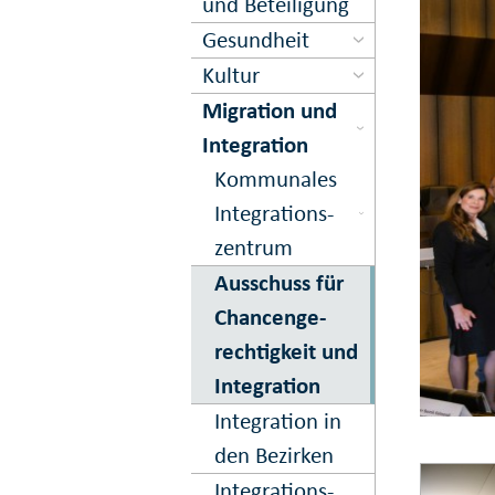
und Beteiligung
Gesundheit
Kultur
Migration und
Inte­gration
Kom­munales
Inte­grations­
zentrum
Ausschuss für
Chancen­ge­
rechtig­keit und
In­te­gration
Integration in
den Bezirken
Integrations­