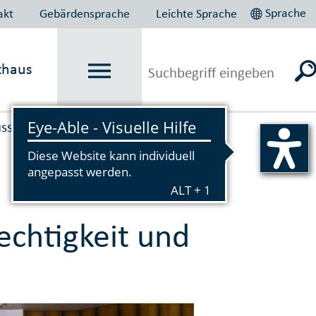
Sprache
akt
Gebärdensprache
Leichte Sprache
thaus
sschuss für Chancen­ge­rechtig­
echtigkeit und