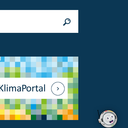
n
© Bundesministerium des Innern, für Bau 