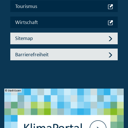
Tourismus
Wirtschaft
Sitemap
Barrierefreiheit
© Stadt Essen
© 