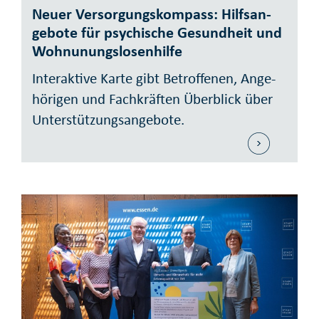
Neuer Versorgungs­kompass: Hilfs­an­
gebote für psy­chische Gesund­heit und
Woh­nunungs­losen­hilfe
Interaktive Karte gibt Betrof­fenen, Ange­
hö­rigen und Fach­kräften Über­blick über
Unter­stützungs­ange­bote.