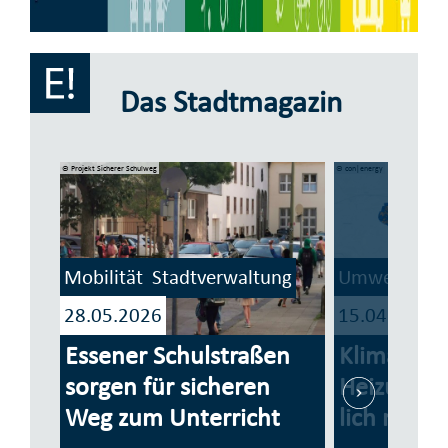
Das Stadtmagazin
© Projekt Sicherer Schulweg
© con|energy
Mobilität
Stadtverwaltung
Umwelt
Sta
28.05.2026
15.04.2026
Essener Schulstraßen
Klimaneutr
sorgen für sicheren
Heizung zu
Weg zum Unterricht
lich mach