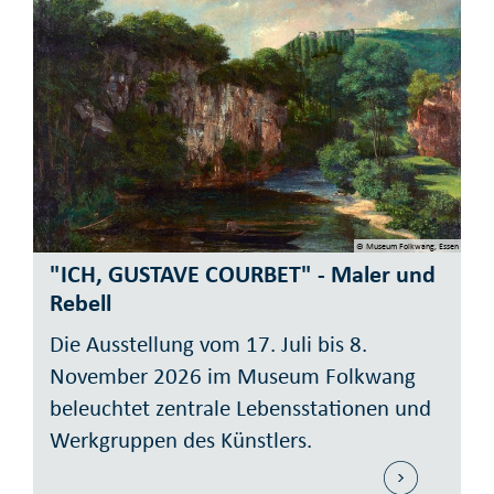
© Museum Folkwang, Essen
"ICH, GUSTAVE COURBET" - Maler und
Rebell
Die Aus­stellung vom 17. Juli bis 8.
November 2026 im Museum Folk­wang
be­leuch­tet zentrale Lebens­sta­tio­nen und
Werk­grup­pen des Künst­lers.