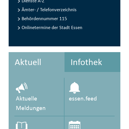
Dienste A-Z
Ämter- / Telefon­verzeichnis
Behördennummer 115
Onlinetermine der Stadt Essen
Aktuell
Info­thek
Aktuelle
essen.feed
Meldungen