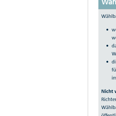
Wähl
Wählba
w
w
d
W
di
f
im
Nicht 
Richte
Wählba
öffentl