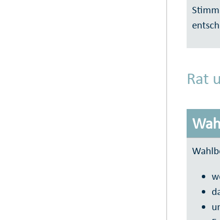
Stimme
entsch
Rat 
Wah
Wahlbe
w
da
u