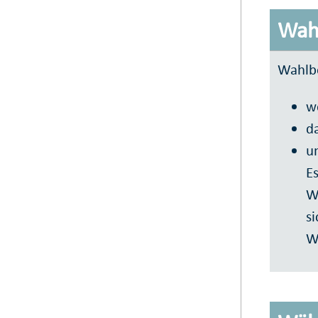
Wah
Wahlbe
w
da
u
E
W
si
W