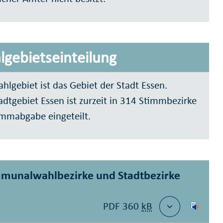
gebietseinteilung
hlgebiet ist das Gebiet der Stadt Essen.
adtgebiet Essen ist zurzeit in 314 Stimmbezirke
immabgabe eingeteilt.
munalwahlbezirke und Stadtbezirke
PDF 360
kB