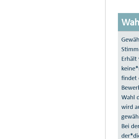
Wah
Gewähl
Stimme
Erhält
keine*
findet
Bewerb
Wahl d
wird a
gewähl
Bei de
der*di