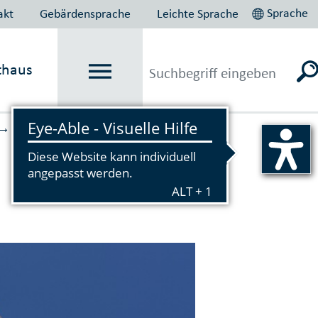
Sprache
akt
Gebärdensprache
Leichte Sprache
thaus
Wahlen
Kommunal­wahlen
→
→