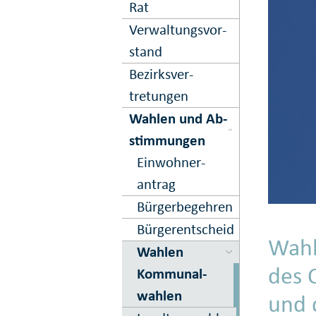
Rat
Ver­waltungs­vor­
stand
Bezirks­ver­
tretungen
Wahlen und Ab­
stimmungen
Einwohner­
antrag
Bürger­begehren
Bürger­entscheid
Wahl
Wahlen
des 
Kommunal­
wahlen
und 