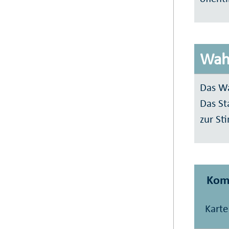
Wahl
Das Wa
Das St
zur St
Kom
Karte