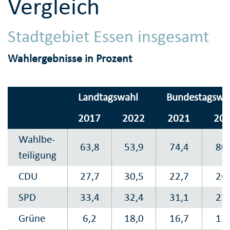
Vergleich
Stadtgebiet Essen insgesamt
Wahlergebnisse in Prozent
Landtagswahl
Bundestagswa
2017
2022
2021
20
Wahlbe-
63,8
53,9
74,4
80,
teiligung
CDU
27,7
30,5
22,7
26,
SPD
33,4
32,4
31,1
22,
Grüne
6,2
18,0
16,7
12,