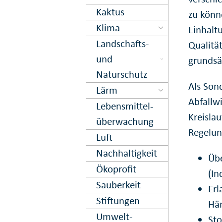
Kaktus
zu könne
Klima
Einhalt
Landschafts-
Qualitä
und
grundsät
Naturschutz
Als Son
Lärm
Abfallw
Lebens­mittel­
Kreisla
über­wachung
Regelun
Luft
Nachhaltig­keit
Üb
Ökoprofit
(In
Sauberkeit
Erl
Stiftungen
Hän
Umwelt­
Sto