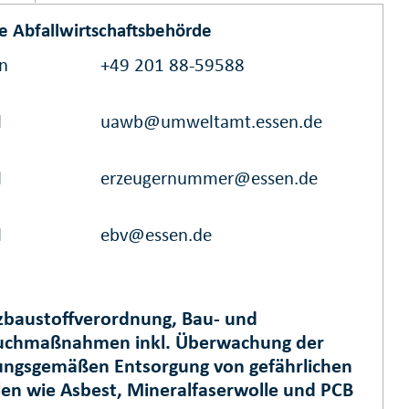
e Abfallwirtschaftsbehörde
on
+49 201 88-59588
l
uawb@umweltamt.essen.de
l
erzeugernummer@essen.de
l
ebv@essen.de
zbaustoffverordnung, Bau- und
uchmaßnahmen inkl. Überwachung der
ngsgemäßen Entsorgung von gefährlichen
len wie Asbest, Mineralfaserwolle und PCB