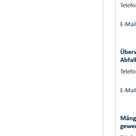
Telef
E-Mai
Überw
Abfal
Telef
E-Mai
Mäng
gewer