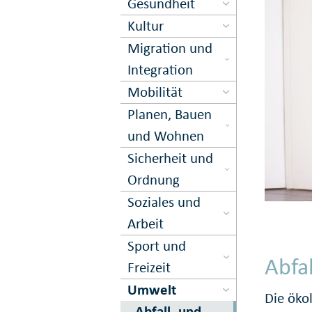
Gesundheit
Kultur
Migration und
Inte­gration
Mobilität
Planen, Bauen
und Wohnen
Sicher­heit und
Ord­nung
Soziales und
Arbeit
Sport und
Abfal
Freizeit
Umwelt
Die öko
Abfall- und