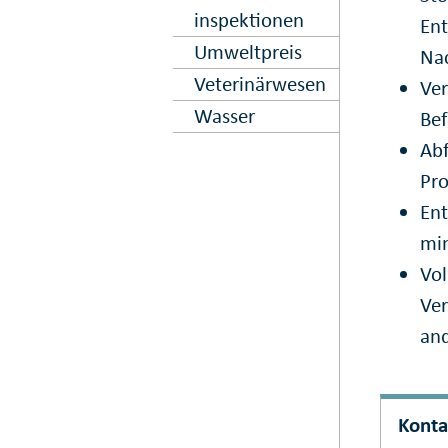
inspektionen
Ent
Umweltpreis
Nac
Veterinär­wesen
Ver
Wasser
Bef
Ab
Pr
En
min
Vol
Ve
an
Konta