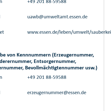
on
+49 201 88-59588
l
uawb@umweltamt.essen.de
et
www.essen.de/leben/umwelt/sauberkei
abe von Kennnummern (Erzeugernummer,
rderernummer, Entsorgernummer,
ernummer, Bevollmächtigtennummer usw.)
on
+49 201 88-59588
l
erzeugernummer@essen.de