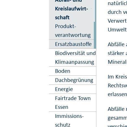
natürli
Kreis­lauf­wirt­
durch v
schaft
Verwertu
Produkt­
Umweltw
verantwortung
Ersatzbaustoffe
Abfälle
Biodiversität und
stärker 
Klima­anpassung
Mineral
Boden
Im Krei
Dach­begrün­ung
Rechtsv
Energie
erlassen
Fairtrade Town
Essen
Abfälle
Immissions­
gesamme
schutz
verschi