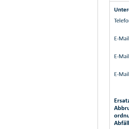
Unter
Telef
E-Mai
E-Mai
E-Mai
Ersat
Abbr
ordnu
Abfäl