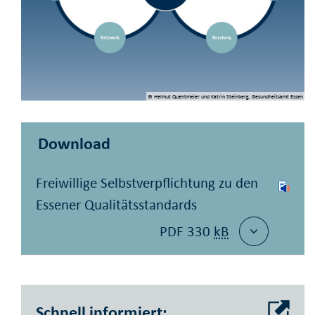
© Helmut Quentmeier und Katrin Steinberg, Gesundheitsamt Essen
Download
Freiwillige Selbstverpflichtung zu den
Essener Qualitätsstandards
PDF 330
kB
Schnell informiert: