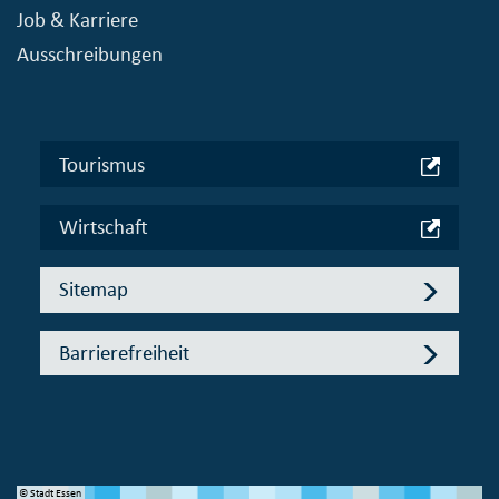
Job & Karriere
Ausschreibungen
Tourismus
Wirtschaft
Sitemap
Barrierefreiheit
© Stadt Essen
© 