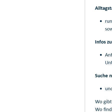
Alltags
run
sow
Infos zu
Ant
Unt
Suche n
und
Wo gibt’
Wo find