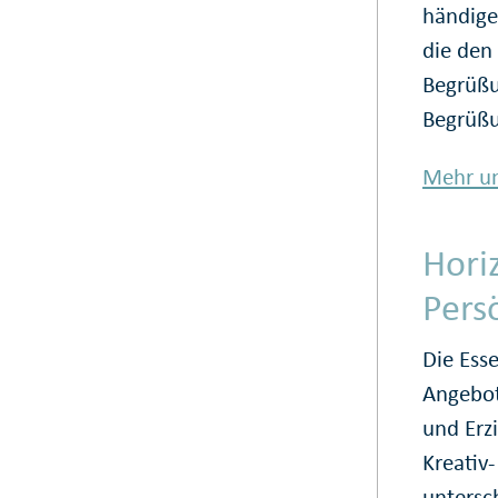
händige
die den
Begrüßu
Begrüßu
Mehr un
Hori
Pers
Die Esse
Angebot
und Erz
Kreativ
untersc