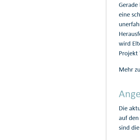
Gerade 
eine sch
unerfah
Herausf
wird El
Projekt 
Mehr z
Ange
Die akt
auf den
sind die