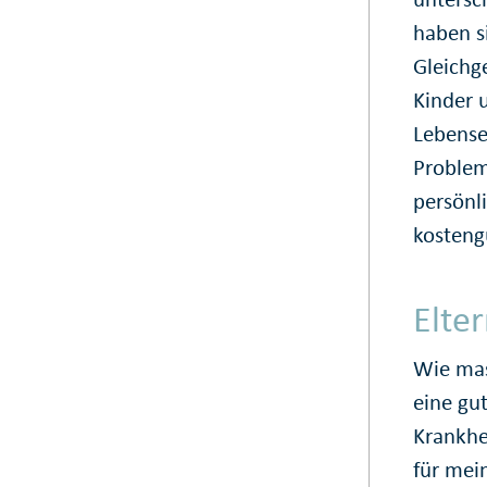
haben s
Gleichg
Kinder 
Lebense
Problem
persönl
kostengü
Elte
Wie mas
eine gu
Krankhe
für mein