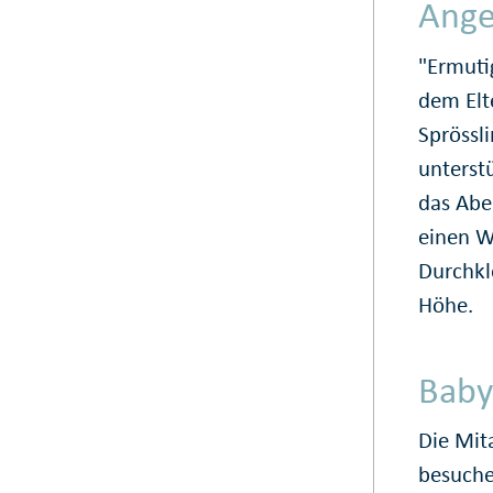
Ange
"Ermutig
dem Elt
Sprössli
unterst
das Abe
einen W
Durchkl
Höhe.
Baby
Die Mit
besuche