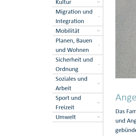
Kultur
Migration und
Inte­gration
Mobilität
Planen, Bauen
und Wohnen
Sicher­heit und
Ord­nung
Soziales und
Arbeit
Ange
Sport und
Freizeit
Das Fam
Umwelt
und Ang
gebünde