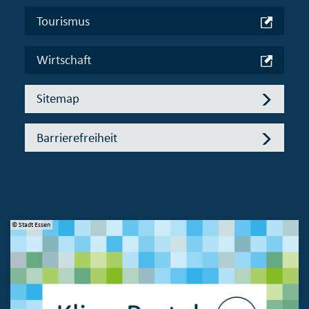
Tourismus
Wirtschaft
Sitemap
Barrierefreiheit
© Stadt Essen
© 