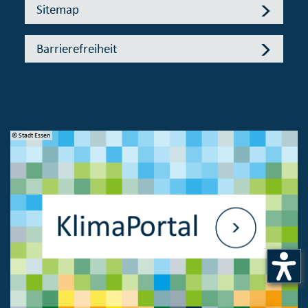
Sitemap
Barrierefreiheit
© Stadt Essen
© 