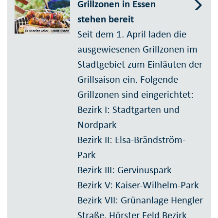
Grillzonen in Essen
stehen bereit
Seit dem 1. April laden die
© Moritz Leick, Stadt Essen
aus­gewie­se­nen Grill­zonen im
Stadt­gebiet zum Ein­läuten der
Grillsaison ein. Folgende
Grillzonen sind eingerichtet:
Bezirk I: Stadt­garten und
Nord­park
Bezirk II: Elsa-Bränd­ström-
Park
Bezirk III: Gervinuspark
Bezirk V: Kaiser-Wilhelm-Park
Bezirk VII: Grün­anlage Hengler
Straße, Hörster Feld Bezirk