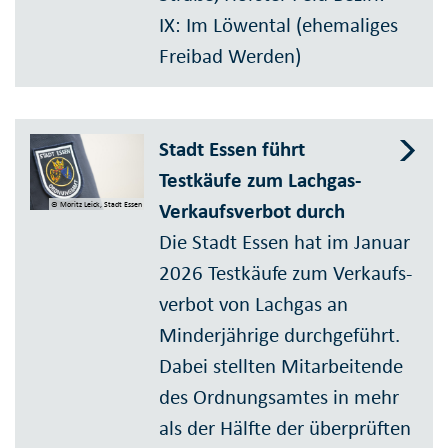
IX: Im Löwental (ehe­maliges
Freibad Werden)
Stadt Essen führt
Testkäufe zum Lachgas-
Verkaufs­verbot durch
© Moritz Leick, Stadt Essen
Die Stadt Essen hat im Januar
2026 Testkäufe zum Verkaufs­
verbot von Lachgas an
Minder­jährige durchgeführt.
Dabei stellten Mit­arbeitende
des Ordnungs­amtes in mehr
als der Hälfte der über­prüften