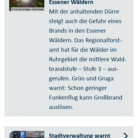
Essener Wäldern
Mit der anhal­tenden Dürre
© Elke Brochhagen, Stadt Essen
steigt auch die Gefahr eines
Brands in den Essener
Wäldern. Das Regional­forst­
amt hat für die Wälder im
Ruhr­gebiet die mittlere Wald­
brand­stufe – Stufe 3 – aus­
gerufen. Grün und Gruga
warnt: Schon geringer
Funken­flug kann Groß­brand
auslösen.
Stadtverwaltung warnt