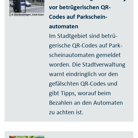
vor betrü­gerischen QR-
Codes auf Park­schein­
© Elke Brochhagen, Stadt Essen
automa­ten
Im Stadtgebiet sind betrü­
gerische QR-Codes auf Park­
schein­auto­maten gemeldet
worden. Die Stadt­ver­waltung
warnt eindring­lich vor den
gefälschten QR-Codes und
gibt Tipps, worauf beim
Bezahlen an den Automaten
zu achten ist.