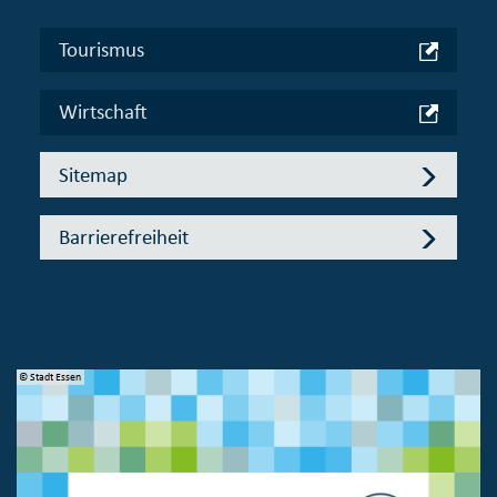
Tourismus
Wirtschaft
Sitemap
Barrierefreiheit
© Stadt Essen
© 