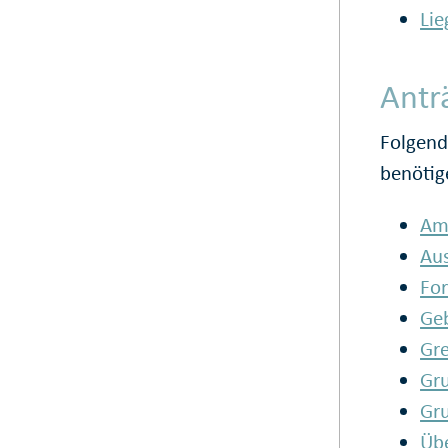
Lie
Antr
Folgend
benötig
Amt
Aus
Fo
Ge
Gr
Gr
Gr
Üb