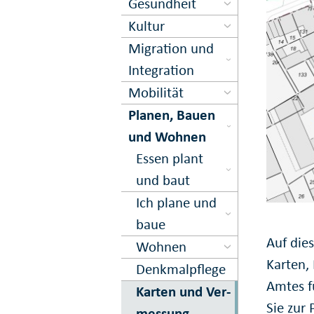
Gesundheit
Kultur
Migration und
Inte­gration
Mobilität
Planen, Bauen
und Wohnen
Essen plant
und baut
Ich plane und
baue
Auf dies
Wohnen
Karten,
Denkmal­pflege
Amtes f
Karten und Ver­
Sie zur
messung