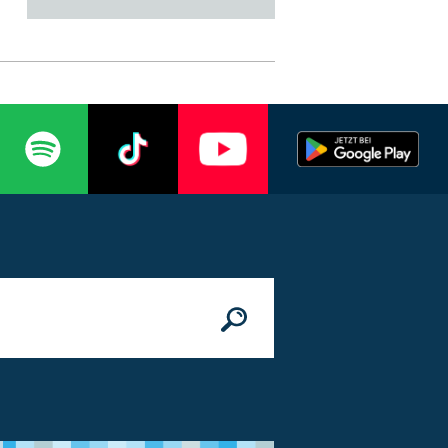
n
© Bundesministerium des Innern, für Bau 