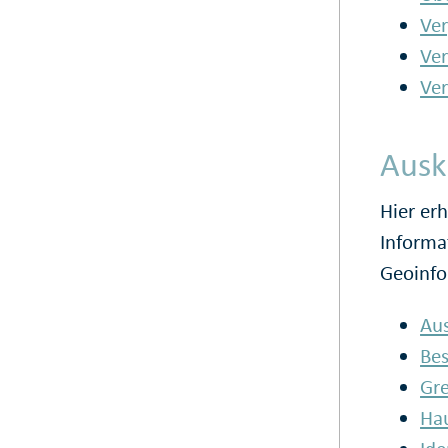
Ve
Ve
Ver
Ausk
Hier er
Informa
Geoinfo
Aus
Be
Gre
Ha