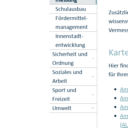
Schulausbau
Zusätzli
Förder­mittel­
wissens
management
Vermess
Innen­stadt­
entwick­lung
Kart
Sicher­heit und
Ord­nung
Hier fin
Soziales und
für Ihr
Arbeit
Amt
Sport und
Amt
Freizeit
Amt
Umwelt
Amt
(AL