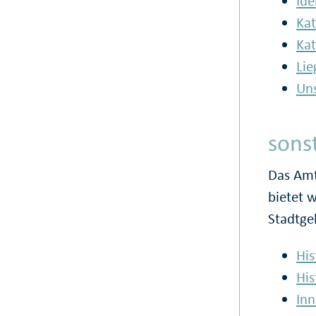
Ide
Kat
Kat
Lie
Uns
sons
Das Amt
bietet 
Stadtge
His
His
Inn