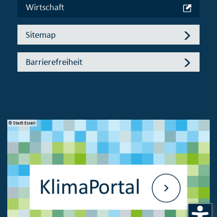
Wirtschaft
Sitemap
Barrierefreiheit
© Stadt Essen
© 