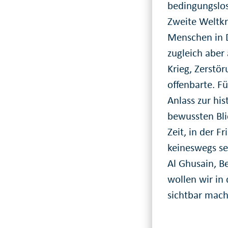
bedingungslo
Zweite Weltkri
Menschen in D
zugleich aber
Krieg, Zerstö
offenbarte. Fü
Anlass zur hi
bewussten Bli
Zeit, in der F
keineswegs se
Al Ghusain, B
wollen wir in
sichtbar mach