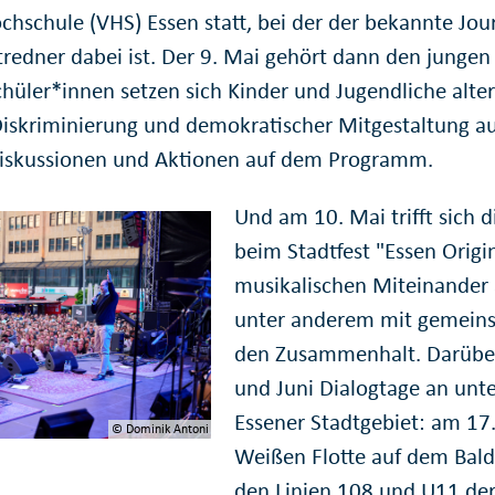
chschule (VHS) Essen statt, bei der der bekannte Jour
stredner dabei ist. Der 9. Mai gehört dann den jung
chüler*innen setzen sich Kinder und Jugendliche alt
Diskriminierung und demokratischer Mitgestaltung a
iskussionen und Aktionen auf dem Programm.
Und am 10. Mai trifft sich d
beim Stadtfest "Essen Origi
musikalischen Miteinander 
unter anderem mit gemeins
den Zusammenhalt. Darüber
und Juni Dialogtage an unt
Essener Stadtgebiet: am 17.
© Dominik Antoni
Weißen Flotte auf dem Bald
den Linien 108 und U11 de