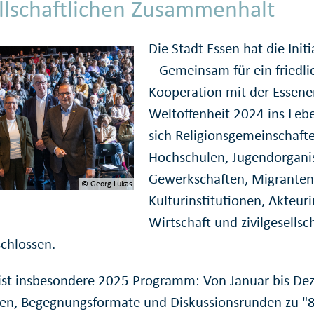
llschaftlichen Zusammenhalt
Die Stadt Essen hat die Initi
– Gemeinsam für ein friedli
Kooperation mit der Essener
Weltoffenheit 2024 ins Leb
sich Religionsgemeinschaft
Hochschulen, Jugendorgani
Gewerkschaften, Migranten
© Georg Lukas
Kulturinstitutionen, Akteu
Wirtschaft und zivilgesells
hlossen.
t ist insbesondere 2025 Programm: Von Januar bis De
en, Begegnungsformate und Diskussionsrunden zu "8