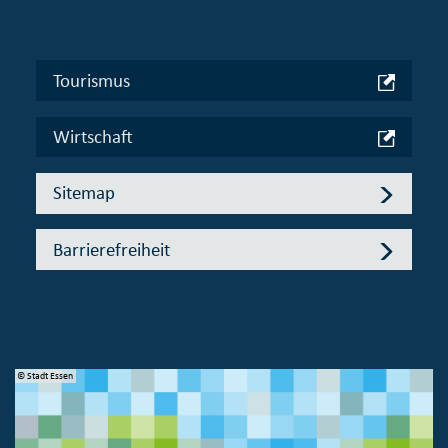
Tourismus
Wirtschaft
Sitemap
Barrierefreiheit
© Stadt Essen
© 