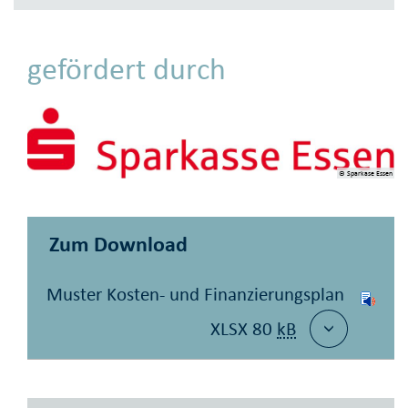
gefördert durch
© Sparkase Essen
Zum Download
Muster Kosten- und Finanzierungsplan
XLSX 80
kB