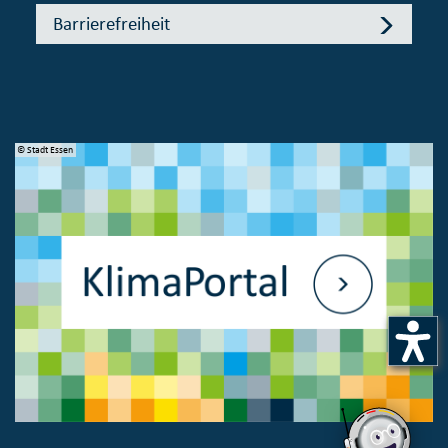
Barrierefreiheit
© Stadt Essen
© 