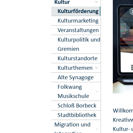
Kultur
Kultur­förderung
Kultur­marketing
Veranstal­tungen
Kultur­politik und
Gremien
Kultur­standorte
Kultur­themen
Alte Synagoge
Folkwang
Musikschule
Schloß Borbeck
Willkom
Stadtbibliothek
Kreativw
Migration und
Kultur- 