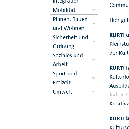
Inte­gration
Commun
Mobilität
Planen, Bauen
Hier ge
und Wohnen
KURTI u
Sicher­heit und
Kleinst
Ord­nung
der Kult
Soziales und
Arbeit
KURTI i
Sport und
Kulturf
Freizeit
Ausbild
Umwelt
haben U
Kreativw
KURTI b
Kulturs