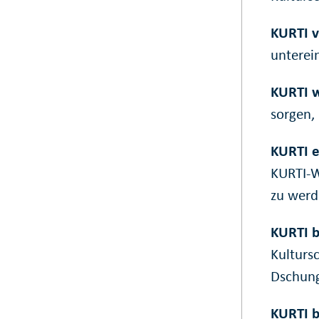
KURTI v
unterei
KURTI w
sorgen,
KURTI e
KURTI-W
zu werd
KURTI 
Kulturs
Dschung
KURTI b