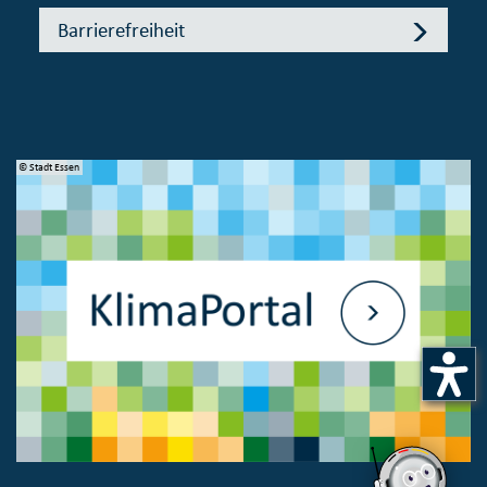
Barrierefreiheit
© Stadt Essen
© 