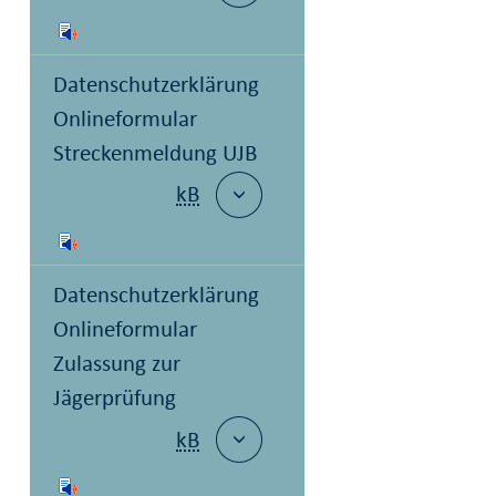
Datenschutzerklärung
Onlineformular
Streckenmeldung UJB
kB
Datenschutzerklärung
Onlineformular
Zulassung zur
Jägerprüfung
kB