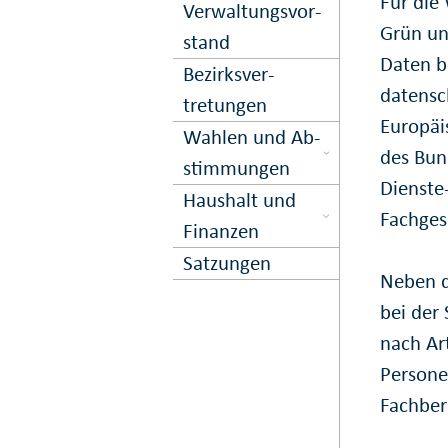
Für die
Ver­waltungs­vor­
Grün un
stand
Daten b
Bezirks­ver­
datensc
tretungen
Europäi
Wahlen und Ab­
des Bun
stimmungen
Dienste
Haushalt und
Fachges
Finanzen
Satzungen
Neben d
bei der 
nach Ar
Persone
Fachber