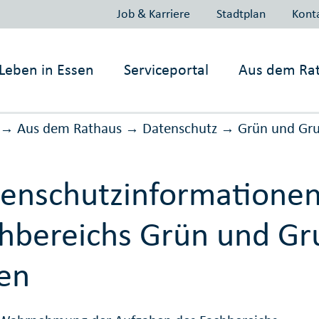
Job & Karriere
Stadtplan
Kont
Leben in
Essen
Serviceportal
Aus dem Ra
Aus dem Rathaus
Daten­schutz
Grün und Gr
→
→
→
enschutzinformationen
hbereichs Grün und Gr
en