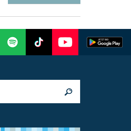
n
© Bundesministerium des Innern, für Bau 