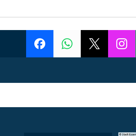
© Manifesta 16 Ruhr gGmbH
© Stadt Esse