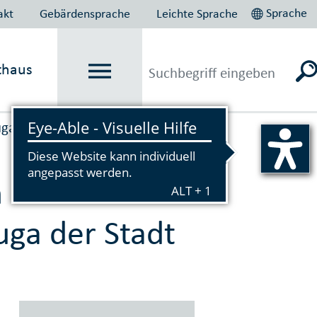
Sprache
akt
Gebärdensprache
Leichte Sprache
thaus
uga
Vorlesen
 des
uga der Stadt