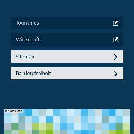
Tourismus
Wirtschaft
Sitemap
Barrierefreiheit
© Stadt Essen
© 