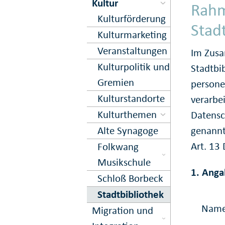
Kultur
Rahm
Kultur­förderung
Stad
Kultur­marketing
Veranstal­tungen
Im Zusa
Kultur­politik und
Stadtbi
Gremien
persone
Kultur­standorte
verarbe
Kultur­themen
Datensc
Alte Synagoge
genannt
Art. 1
Folkwang
Musikschule
1. Anga
Schloß Borbeck
Stadtbibliothek
Nam
Migration und