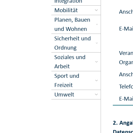
Inte­gration
Mobilität
Ansch
Planen, Bauen
E-Mai
und Wohnen
Sicher­heit und
Ord­nung
Veran
Soziales und
Organ
Arbeit
Ansch
Sport und
Freizeit
Telef
Umwelt
E-Mai
2. Anga
Datensc