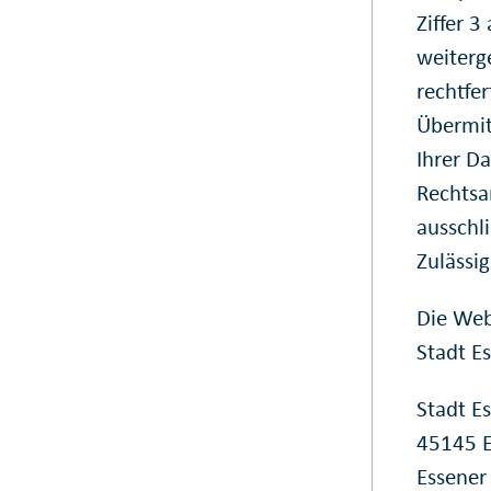
Ziffer 
weiterg
rechtfer
Übermitt
Ihrer Da
Rechtsa
ausschl
Zulässig
Die Web
Stadt E
Stadt E
45145 E
Essener