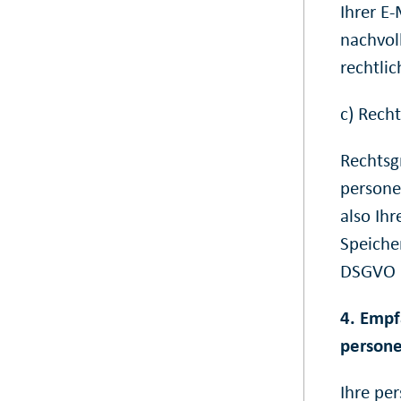
Ihrer E
nachvol
rechtli
c) Rech
Rechtsg
persone
also Ihr
Speicher
DSGVO 
4. Empf
person
Ihre pe