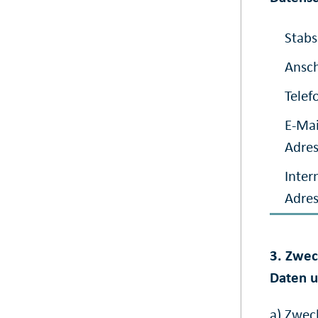
Stabs
Ansch
Telef
E-Mai
Adre
Inter
Adre
3. Zwec
Daten u
a) Zwec