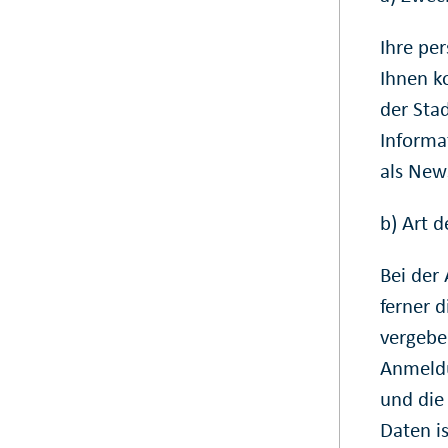
Ihre pe
Ihnen k
der Sta
Informa
als News
b) Art 
Bei der
ferner d
vergebe
Anmeldu
und die
Daten i