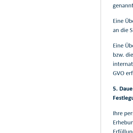
genannt
Eine Üb
an die S
Eine Üb
bzw. di
internat
GVO erf
5. Daue
Festleg
Ihre pe
Erhebun
Erfüllu