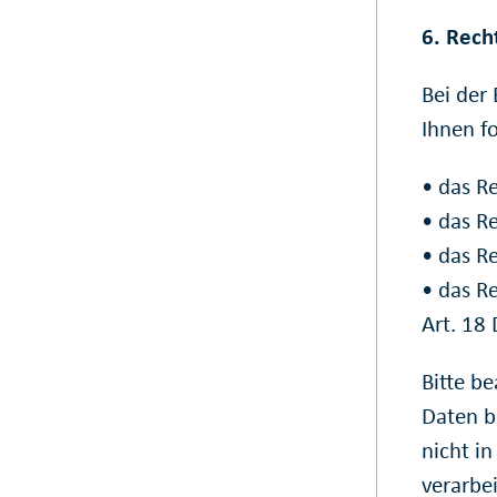
6. Rech
Bei der
Ihnen f
• das R
• das R
• das R
• das R
Art. 18
Bitte b
Daten b
nicht i
verarbe