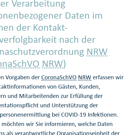
der Verarbeitung
onenbezogener Daten im
en der Kontakt-
verfolgbarkeit nach der
naschutzverordnung
NRW
onaSchVO
NRW
)
en Vorgaben der
CoronaSchVO
NRW
erfassen wir
taktinformationen von Gästen, Kunden,
rn und Mitarbeitenden zur Erfüllung der
tationspflicht und Unterstützung der
personenermittlung bei COVID-19 Infektionen.
 möchten wir Sie informieren, welche Daten
ns als verantwortliche Organisationseinheit der