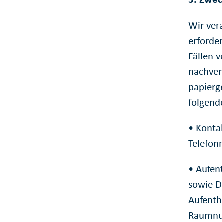
Wir ver
erforde
Fällen 
nachver
papierg
folgend
• Konta
Telefo
• Aufen
sowie D
Aufenth
Raumnu