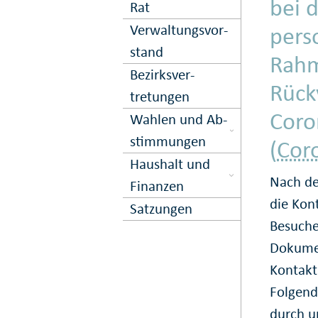
bei 
Rat
Ver­waltungs­vor­
pers
stand
Rahm
Bezirks­ver­
Rück
tretungen
Coro
Wahlen und Ab­
stimmungen
(
Cor
Haushalt und
Nach d
Finanzen
die Kon
Satzungen
Besuche
Dokumen
Kontakt
Folgend
durch u