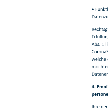
• Funkti
Datenzu
Rechtsg
Erfüllun
Abs. 1 
CoronaS
welche 
möchten
Datener
4. Empf
person
Ihre pe