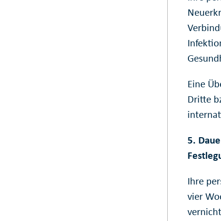
Neuerkr
Verbind
Infektio
Gesundh
Eine Üb
Dritte b
internat
5. Daue
Festleg
Ihre pe
vier Wo
vernich