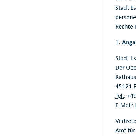
Stadt E
persone
Rechte 
1. Anga
Stadt E
Der Obe
Rathaus
45121 
Tel.
: +4
E-Mail:
Vertret
Amt für