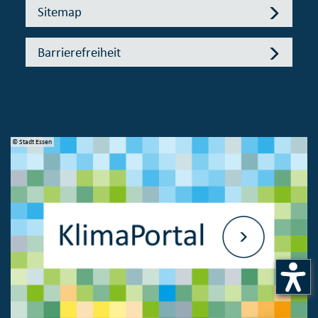
Sitemap
Barrierefreiheit
© Stadt Essen
© 