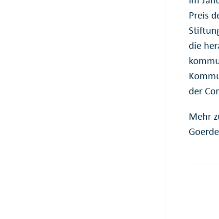
Preis d
Stiftun
die he
kommun
Kommun
der Co
Mehr z
Goerde