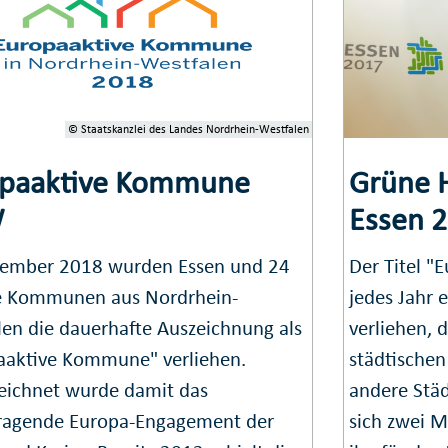
© Staatskanzlei des Landes Nordrhein-Westfalen
opaaktive Kommune
Grüne H
W
Essen 
ember 2018 wurden Essen und 24
Der Titel "
E
e Kommunen aus Nordrhein-
jedes Jahr 
len die dauerhafte Auszeichnung als
verliehen, 
aaktive Kommune" verliehen.
städtischen
eichnet wurde damit das
andere Stä
ragende Europa-Engagement der
sich zwei M