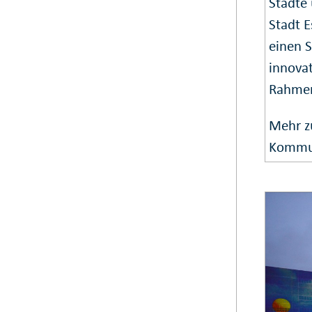
Städte 
Stadt E
einen 
innovat
Rahmen
Mehr z
Kommu