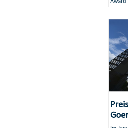
Award
Prei
Goer
Im Jan