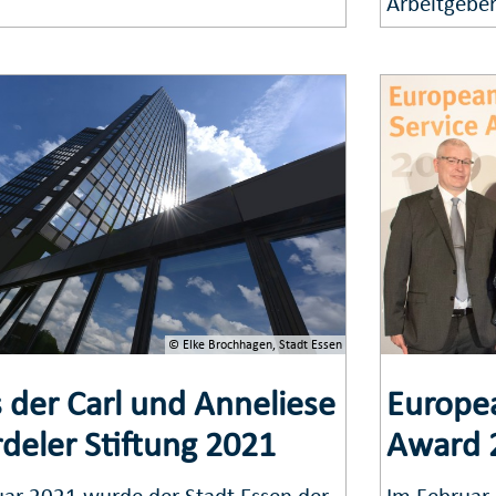
Arbeitgebe
© Elke Brochhagen, Stadt Essen
s der Carl und Anneliese
Europea
deler Stiftung 2021
Award 
uar 2021 wurde der Stadt Essen der
Im Februar