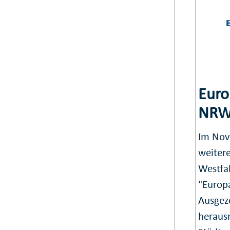
Eur
NR
Im Nov
weiter
Westfa
"Europ
Ausgez
heraus