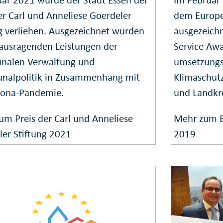
er Carl und Anneliese Goerdeler
dem
Europe
g verliehen. Ausgezeichnet wurden
ausgezeich
rausragenden Leistungen der
Service Awar
alen Verwaltung und
umsetzungso
alpolitik in Zusammenhang mit
Klimaschutz
rona-Pandemie.
und Landkr
um Preis der Carl und Anneliese
Mehr zum E
ler Stiftung 2021
2019