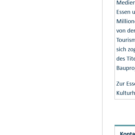
Medienr
Essen u
Millio
von de
Touris
sich z
des Tit
Baupro
Zur Es
Kultur
Konta