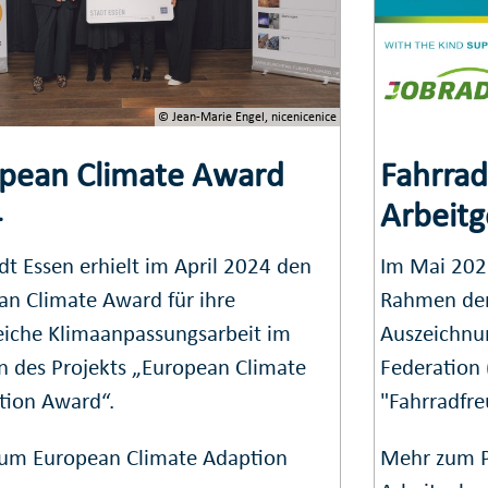
© Jean-Marie Engel, nicenicenice
pean Climate Award
Fahrrad
4
Arbeit
dt Essen erhielt im April 2024 den
Im Mai 2023
an Climate Award für ihre
Rahmen der 
reiche Klimaanpassungsarbeit im
Auszeichnun
 des Projekts „European Climate
Federation 
tion Award“.
"Fahrradfre
um European Climate Adaption
Mehr zum Pr