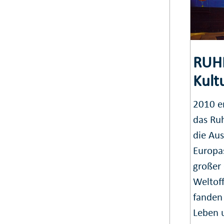
RUHR
Kult
2010 er
das Ru
die Au
Europas
großer
Weltof
fanden 
Leben 