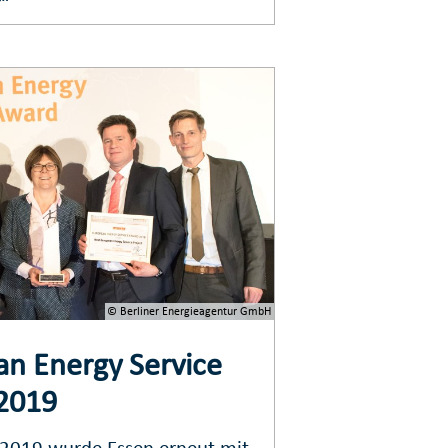
r“
© Berliner Energieagentur GmbH
n Energy Service
2019
 2019 wurde Essen erneut mit