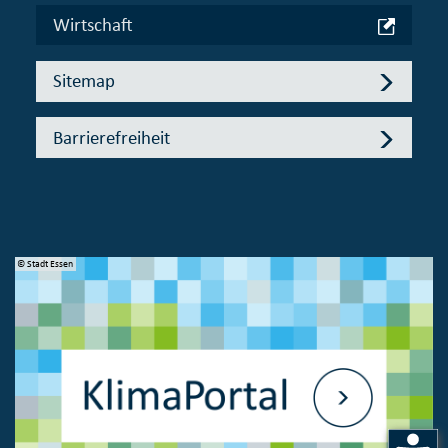
Wirtschaft
Sitemap
Barrierefreiheit
© Stadt Essen
© 