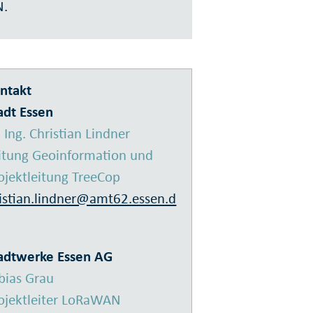
N.
ntakt
adt Essen
. Ing. Christian Lindner
itung Geoinformation und
ojektleitung TreeCop
istian.lindner@amt62.essen.d
adtwerke Essen AG
bias Grau
ojektleiter LoRaWAN