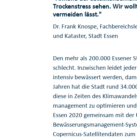
Trocken­stress sehen. Wir woll
vermeiden lässt."
Dr. Frank Knospe, Fachbereichsl
und Kataster, Stadt Essen
Den mehr als 200.000 Essener 
schlecht. Inzwischen leidet jede
intensiv bewässert werden, damit
Jahren hat die Stadt rund 34.00
diese in Zeiten des Klima­wande
management zu optimieren und d
Essen 2020 gemeinsam mit der Un
Bewäs­serungs­manage­ment-Syste
Copernicus-Satelliten­daten zum 