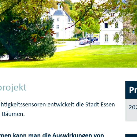
rojekt
P
htig­keits­sensoren entwickelt die Stadt Essen
20
n Bäumen.
h­men kann man die Auswir­kungen von