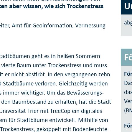
U
ten aber wissen, wie sich Trocken­stress
ab
eiter, Amt für Geoinformation, Vermessung
F
Stadt­bäumen geht es in heißen Sommern
r vierte Baum unter Trocken­stress und muss
Fö
 er nicht abstirbt. In den vergan­genen zehn
Da
0 Stadt­bäume verloren. Gleichzeitig werden
da
ls immer wichtiger. Um das Be­wässerungs­
Ver
en Baum­bestand zu erhalten, hat die Stadt
(BM
iversität Trier mit TreeCop ein digitales
m für Stadt­bäume entwickelt. Mithilfe von
Fö
Trocken­stress, gekoppelt mit Boden­feuchte­