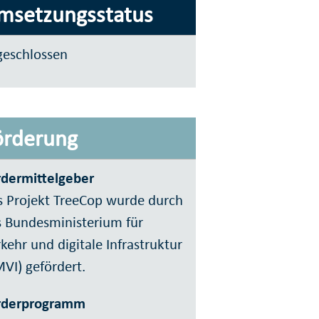
msetzungsstatus
geschlossen
örderung
rdermittelgeber
s Projekt TreeCop wurde durch
s Bundesministerium für
kehr und digitale Infrastruktur
VI) gefördert.
rderprogramm