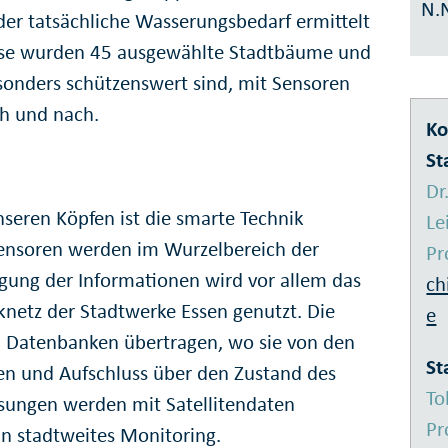
N.
er tatsächliche Wasserungs­bedarf ermittelt
hase wurden 45 ausge­wählte Stadt­bäume und
onders schützens­wert sind, mit Sensoren
ch und nach.
Ko
St
Dr
seren Köpfen ist die smarte Technik
Le
Sensoren werden im Wurzel­bereich der
Pr
agung der Informationen wird vor allem das
ch
etz der Stadtwerke Essen genutzt. Die
e
 Daten­ban­ken übertragen, wo sie von den
St
en und Aufschluss über den Zustand des
To
sungen werden mit Satelliten­daten
Pr
in stadtweites Monitoring.