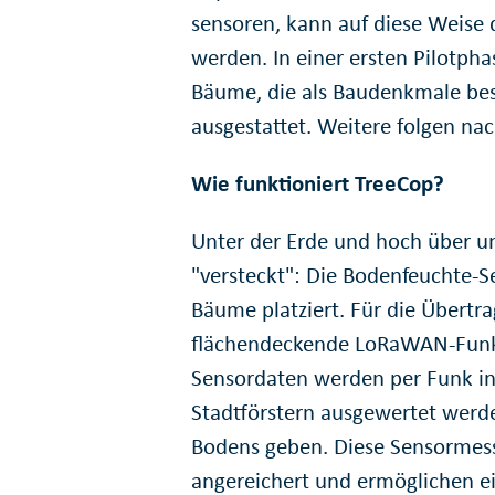
sensoren, kann auf diese Weise d
werden. In einer ersten Pilot­p
Bäume, die als Baudenkmale bes
ausge­stattet. Weitere folgen na
Wie funktioniert TreeCop?
Unter der Erde und hoch über un
"versteckt": Die Boden­feuchte-
Bäume platziert. Für die Über­tr
flächen­deckende LoRaWAN-Funkn
Sensor­daten werden per Funk in
Stadtförstern ausgewertet werd
Bodens geben. Diese Sensor­mes
angereichert und ermög­lichen e