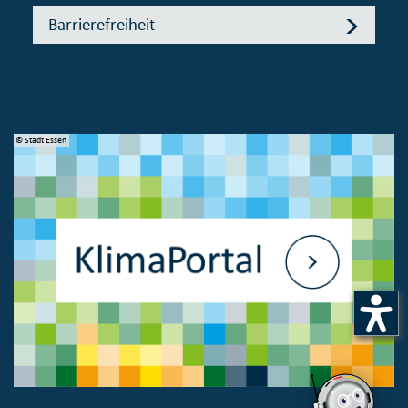
Barrierefreiheit
© Stadt Essen
© 