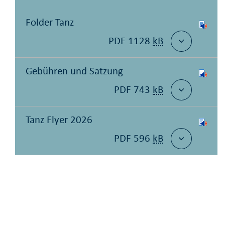
Folder Tanz
PDF 1128
kB
Gebühren und Satzung
PDF 743
kB
Tanz Flyer 2026
PDF 596
kB